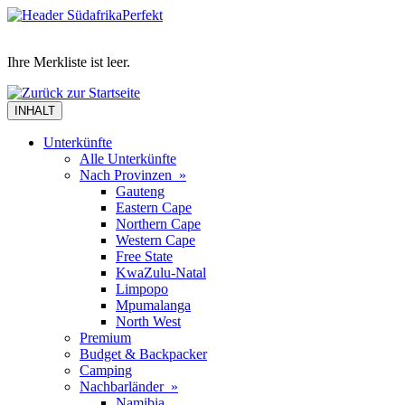
Ihre Merkliste ist leer.
INHALT
Unterkünfte
Alle Unterkünfte
Nach Provinzen »
Gauteng
Eastern Cape
Northern Cape
Western Cape
Free State
KwaZulu-Natal
Limpopo
Mpumalanga
North West
Premium
Budget & Backpacker
Camping
Nachbarländer »
Namibia