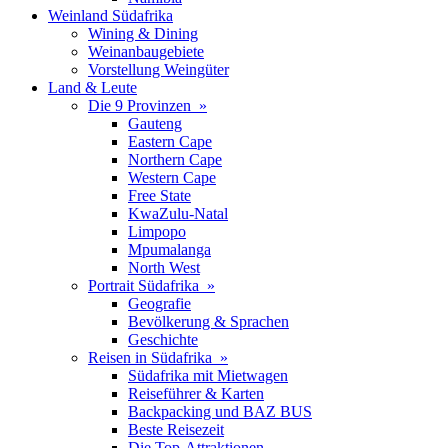
Weinland Südafrika
Wining & Dining
Weinanbaugebiete
Vorstellung Weingüter
Land & Leute
Die 9 Provinzen »
Gauteng
Eastern Cape
Northern Cape
Western Cape
Free State
KwaZulu-Natal
Limpopo
Mpumalanga
North West
Portrait Südafrika »
Geografie
Bevölkerung & Sprachen
Geschichte
Reisen in Südafrika »
Südafrika mit Mietwagen
Reiseführer & Karten
Backpacking und BAZ BUS
Beste Reisezeit
Die Top-Attraktionen