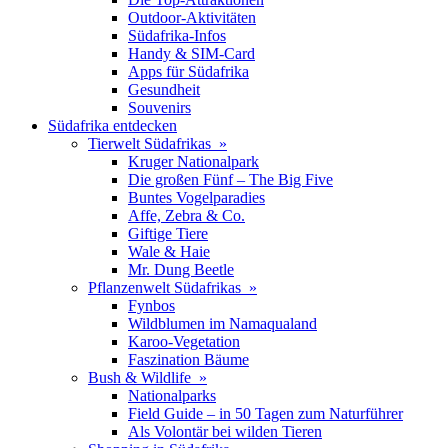
Outdoor-Aktivitäten
Südafrika-Infos
Handy & SIM-Card
Apps für Südafrika
Gesundheit
Souvenirs
Südafrika entdecken
Tierwelt Südafrikas »
Kruger Nationalpark
Die großen Fünf – The Big Five
Buntes Vogelparadies
Affe, Zebra & Co.
Giftige Tiere
Wale & Haie
Mr. Dung Beetle
Pflanzenwelt Südafrikas »
Fynbos
Wildblumen im Namaqualand
Karoo-Vegetation
Faszination Bäume
Bush & Wildlife »
Nationalparks
Field Guide – in 50 Tagen zum Naturführer
Als Volontär bei wilden Tieren