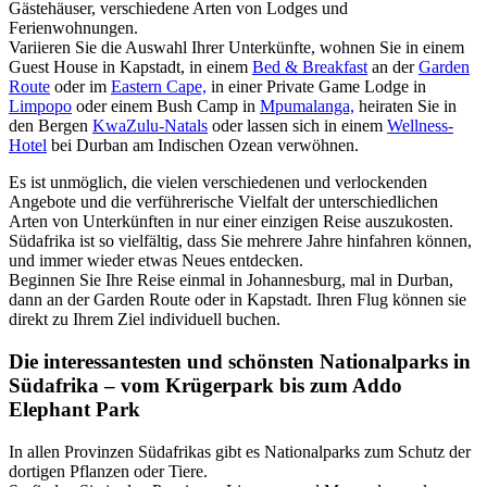
Gästehäuser, verschiedene Arten von Lodges und
Ferienwohnungen.
Variieren Sie die Auswahl Ihrer Unterkünfte, wohnen Sie in einem
Guest House in Kapstadt, in einem
Bed & Breakfast
an der
Garden
Route
oder im
Eastern Cape,
in einer Private Game Lodge in
Limpopo
oder einem Bush Camp in
Mpumalanga,
heiraten Sie in
den Bergen
KwaZulu-Natals
oder lassen sich in einem
Wellness-
Hotel
bei Durban am Indischen Ozean verwöhnen.
Es ist unmöglich, die vielen verschiedenen und verlockenden
Angebote und die verführerische Vielfalt der unterschiedlichen
Arten von Unterkünften in nur einer einzigen Reise auszukosten.
Südafrika ist so vielfältig, dass Sie mehrere Jahre hinfahren können,
und immer wieder etwas Neues entdecken.
Beginnen Sie Ihre Reise einmal in Johannesburg, mal in Durban,
dann an der Garden Route oder in Kapstadt. Ihren Flug können sie
direkt zu Ihrem Ziel individuell buchen.
Die interessantesten und schönsten Nationalparks in
Südafrika – vom Krügerpark bis zum Addo
Elephant Park
In allen Provinzen Südafrikas gibt es Nationalparks zum Schutz der
dortigen Pflanzen oder Tiere.