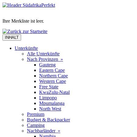
Ihre Merkliste ist leer.
INHALT
Unterkünfte
Alle Unterkünfte
Nach Provinzen »
Gauteng
Eastern Cape
Northern Cape
Western Cape
Free State
KwaZulu-Natal
Limpopo
Mpumalanga
North West
Premium
Budget & Backpacker
Camping
Nachbarländer »
Namibia