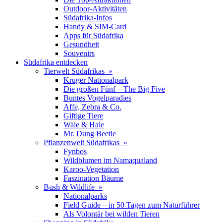
Outdoor-Aktivitäten
Südafrika-Infos
Handy & SIM-Card
Apps für Südafrika
Gesundheit
Souvenirs
Südafrika entdecken
Tierwelt Südafrikas »
Kruger Nationalpark
Die großen Fünf – The Big Five
Buntes Vogelparadies
Affe, Zebra & Co.
Giftige Tiere
Wale & Haie
Mr. Dung Beetle
Pflanzenwelt Südafrikas »
Fynbos
Wildblumen im Namaqualand
Karoo-Vegetation
Faszination Bäume
Bush & Wildlife »
Nationalparks
Field Guide – in 50 Tagen zum Naturführer
Als Volontär bei wilden Tieren