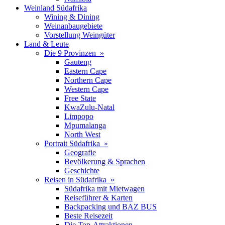
Weinland Südafrika
Wining & Dining
Weinanbaugebiete
Vorstellung Weingüter
Land & Leute
Die 9 Provinzen »
Gauteng
Eastern Cape
Northern Cape
Western Cape
Free State
KwaZulu-Natal
Limpopo
Mpumalanga
North West
Portrait Südafrika »
Geografie
Bevölkerung & Sprachen
Geschichte
Reisen in Südafrika »
Südafrika mit Mietwagen
Reiseführer & Karten
Backpacking und BAZ BUS
Beste Reisezeit
Die Top-Attraktionen