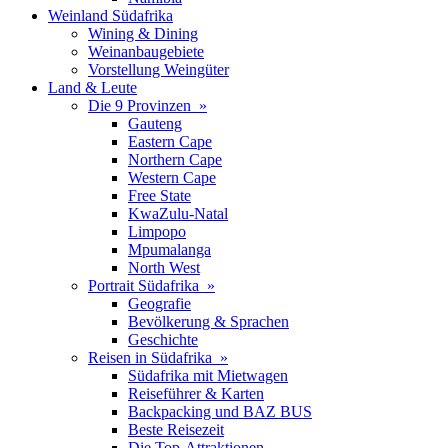
Weinland Südafrika
Wining & Dining
Weinanbaugebiete
Vorstellung Weingüter
Land & Leute
Die 9 Provinzen »
Gauteng
Eastern Cape
Northern Cape
Western Cape
Free State
KwaZulu-Natal
Limpopo
Mpumalanga
North West
Portrait Südafrika »
Geografie
Bevölkerung & Sprachen
Geschichte
Reisen in Südafrika »
Südafrika mit Mietwagen
Reiseführer & Karten
Backpacking und BAZ BUS
Beste Reisezeit
Die Top-Attraktionen