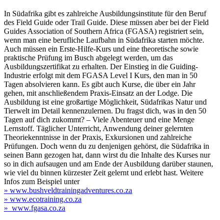
In Südafrika gibt es zahlreiche Ausbildungsinstitute für den Beruf
des Field Guide oder Trail Guide. Diese müssen aber bei der Field
Guides Association of Southern Africa (FGASA) registriert sein,
wenn man eine berufliche Laufbahn in Südafrika starten möchte.
Auch müssen ein Erste-Hilfe-Kurs und eine theoretische sowie
praktische Prüfung im Busch abgelegt werden, um das
Ausbildungszertifikat zu erhalten. Der Einstieg in die Guiding-
Industrie erfolgt mit dem FGASA Level I Kurs, den man in 50
Tagen absolvieren kann. Es gibt auch Kurse, die über ein Jahr
gehen, mit anschließendem Praxis-Einsatz an der Lodge. Die
Ausbildung ist eine großartige Möglichkeit, Südafrikas Natur und
Tierwelt im Detail kennenzulernen. Du fragst dich, was in den 50
Tagen auf dich zukommt? – Viele Abenteuer und eine Menge
Lernstoff. Täglicher Unterricht, Anwendung deiner gelernten
Theoriekenntnisse in der Praxis, Exkursionen und zahlreiche
Prüfungen. Doch wenn du zu denjenigen gehörst, die Südafrika in
seinen Bann gezogen hat, dann wirst du die Inhalte des Kurses nur
so in dich aufsaugen und am Ende der Ausbildung darüber staunen,
wie viel du binnen kürzester Zeit gelernt und erlebt hast. Weitere
Infos zum Beispiel unter
» www.bushveldtrainingadventures.co.za
» www.ecotraining.co.za
» www.fgasa.co.za