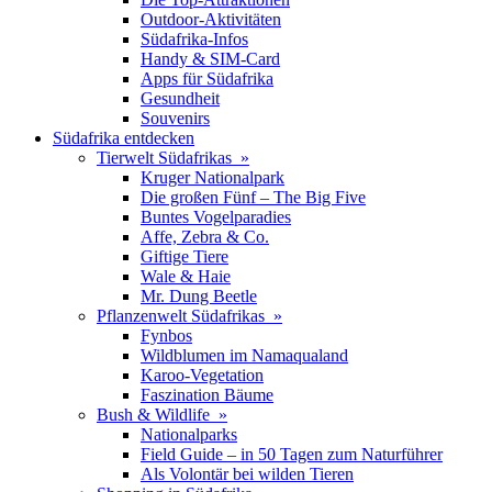
Outdoor-Aktivitäten
Südafrika-Infos
Handy & SIM-Card
Apps für Südafrika
Gesundheit
Souvenirs
Südafrika entdecken
Tierwelt Südafrikas »
Kruger Nationalpark
Die großen Fünf – The Big Five
Buntes Vogelparadies
Affe, Zebra & Co.
Giftige Tiere
Wale & Haie
Mr. Dung Beetle
Pflanzenwelt Südafrikas »
Fynbos
Wildblumen im Namaqualand
Karoo-Vegetation
Faszination Bäume
Bush & Wildlife »
Nationalparks
Field Guide – in 50 Tagen zum Naturführer
Als Volontär bei wilden Tieren