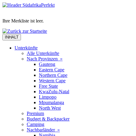
Ihre Merkliste ist leer.
INHALT
Unterkünfte
Alle Unterkünfte
Nach Provinzen »
Gauteng
Eastern Cape
Northern Cape
Western Cape
Free State
KwaZulu-Natal
Limpopo
Mpumalanga
North West
Premium
Budget & Backpacker
Camping
Nachbarländer »
Namibia