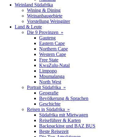
Weinland Südafrika
Wining & Dining
Weinanbaugebiete
Vorstellung Weingüter
Land & Leute
Die 9 Provinzen »
Gauteng
Eastern Cape
Northern Cape
Western Cape
Free State
KwaZulu-Natal
Limpopo
Mpumalanga
North West
Portrait Südafrika »
Geografie
Bevölkerung & Sprachen
Geschichte
Reisen in Südafrika »
Südafrika mit Mietwagen
Reiseführer & Karten
Backpacking und BAZ BUS
Beste Reisezeit
Die Top-Attraktionen