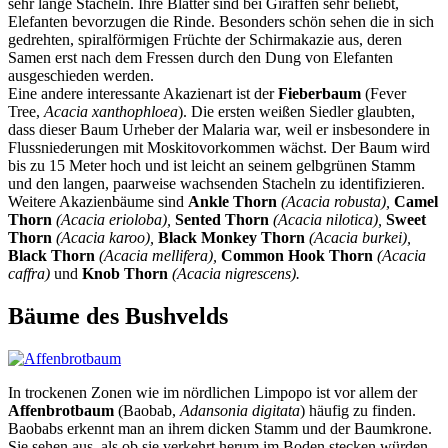
sehr lange Stacheln. Ihre Blätter sind bei Giraffen sehr beliebt,
Elefanten bevorzugen die Rinde. Besonders schön sehen die in sich
gedrehten, spiralförmigen Früchte der Schirmakazie aus, deren
Samen erst nach dem Fressen durch den Dung von Elefanten
ausgeschieden werden.
Eine andere interessante Akazienart ist der
Fieberbaum
(Fever
Tree,
Acacia xanthophloea
). Die ersten weißen Siedler glaubten,
dass dieser Baum Urheber der Malaria war, weil er insbesondere in
Flussniederungen mit Moskitovorkommen wächst. Der Baum wird
bis zu 15 Meter hoch und ist leicht an seinem gelbgrünen Stamm
und den langen, paarweise wachsenden Stacheln zu identifizieren.
Weitere Akazienbäume sind
Ankle Thorn
(Acacia robusta),
Camel
Thorn
(Acacia erioloba),
Sented Thorn
(Acacia nilotica),
Sweet
Thorn
(Acacia karoo),
Black Monkey Thorn
(Acacia burkei),
Black Thorn
(Acacia mellifera),
Common Hook Thorn
(Acacia
caffra)
und
Knob Thorn
(Acacia nigrescens).
Bäume des Bushvelds
In trockenen Zonen wie im nördlichen Limpopo ist vor allem der
Affenbrotbaum
(Baobab,
Adansonia digitata
) häufig zu finden.
Baobabs erkennt man an ihrem dicken Stamm und der Baumkrone.
Sie sehen aus, als ob sie verkehrt herum im Boden stecken würden,