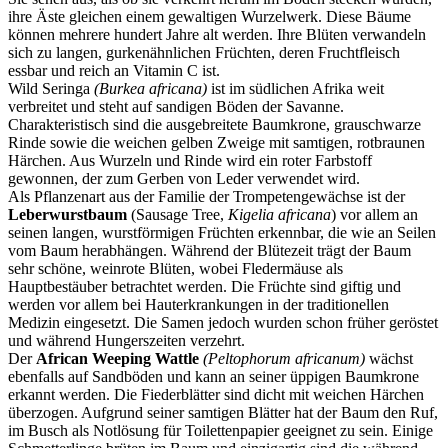
ihre Äste gleichen einem gewaltigen Wurzelwerk. Diese Bäume
können mehrere hundert Jahre alt werden. Ihre Blüten verwandeln
sich zu langen, gurkenähnlichen Früchten, deren Fruchtfleisch
essbar und reich an Vitamin C ist.
Wild Seringa
(Burkea africana)
ist im südlichen Afrika weit
verbreitet und steht auf sandigen Böden der Savanne.
Charakteristisch sind die ausgebreitete Baumkrone, grauschwarze
Rinde sowie die weichen gelben Zweige mit samtigen, rotbraunen
Härchen. Aus Wurzeln und Rinde wird ein roter Farbstoff
gewonnen, der zum Gerben von Leder verwendet wird.
Als Pflanzenart aus der Familie der Trompetengewächse ist der
Leberwurstbaum
(Sausage Tree,
Kigelia africana
) vor allem an
seinen langen, wurstförmigen Früchten erkennbar, die wie an Seilen
vom Baum herabhängen. Während der Blütezeit trägt der Baum
sehr schöne, weinrote Blüten, wobei Fledermäuse als
Hauptbestäuber betrachtet werden. Die Früchte sind giftig und
werden vor allem bei Hauterkrankungen in der traditionellen
Medizin eingesetzt. Die Samen jedoch wurden schon früher geröstet
und während Hungerszeiten verzehrt.
Der
African Weeping Wattle
(Peltophorum africanum)
wächst
ebenfalls auf Sandböden und kann an seiner üppigen Baumkrone
erkannt werden. Die Fiederblätter sind dicht mit weichen Härchen
überzogen. Aufgrund seiner samtigen Blätter hat der Baum den Ruf,
im Busch als Notlösung für Toilettenpapier geeignet zu sein. Einige