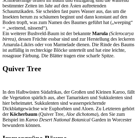
Schmetterlinge brüten im Baum und einzigartig sind die während
bestimmter Zeiten im Jahr auf den Ästen auftretenden
Schaumzikaden. Sie scheiden fast pures Wasser aus, das um die
Insekten herum zu schäumen beginnt und dann konstant auf den
Boden tropft, was zum Namen des Baumes geführt hat („weeping“
= „weinend, nässend“).
Ein weiterer Bushveld-Baum ist der bekannte
Marula
(Sclerocarya
birrea),
dessen Früchte essbar sind und zur Herstellung des leckeren
Amarula-Likörs oder von Marmelade dienen. Die Rinde des Baums
ist auffällig in rechteckige Blöcke unterteilt und hat eine leichte,
rosagraue Färbung. Die Blätter tragen eine scharfe Spitze.
Quiver Tree
In den Halbwüsten Südafrikas, der Großen und Kleinen Karoo, fällt
die Vegetation spärlich aus, aber Tamarisken und Sukkulenten sind
hier beheimatet. Sukkulenten sind wasserspeichernde
Dickblattgewächse wie Euphorbien und Aloen. Zu Letzteren gehört
der
Köcherbaum
(Quiver Tree,
Aloe dichotoma
), den Sie zum
Beispiel im
Karoo Desert National Botanical
Garden in Worcester
bewundern können.