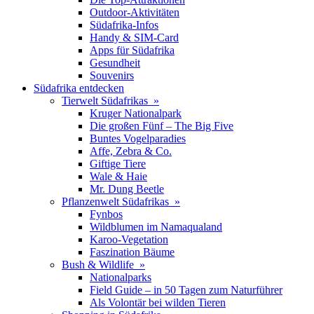
Outdoor-Aktivitäten
Südafrika-Infos
Handy & SIM-Card
Apps für Südafrika
Gesundheit
Souvenirs
Südafrika entdecken
Tierwelt Südafrikas »
Kruger Nationalpark
Die großen Fünf – The Big Five
Buntes Vogelparadies
Affe, Zebra & Co.
Giftige Tiere
Wale & Haie
Mr. Dung Beetle
Pflanzenwelt Südafrikas »
Fynbos
Wildblumen im Namaqualand
Karoo-Vegetation
Faszination Bäume
Bush & Wildlife »
Nationalparks
Field Guide – in 50 Tagen zum Naturführer
Als Volontär bei wilden Tieren