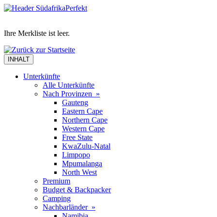
Ihre Merkliste ist leer.
INHALT
Unterkünfte
Alle Unterkünfte
Nach Provinzen »
Gauteng
Eastern Cape
Northern Cape
Western Cape
Free State
KwaZulu-Natal
Limpopo
Mpumalanga
North West
Premium
Budget & Backpacker
Camping
Nachbarländer »
Namibia