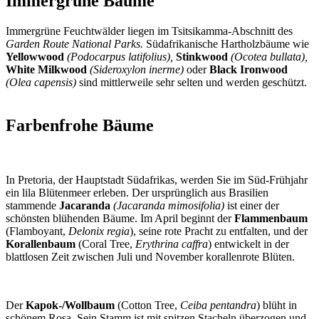
Immergrüne Bäume
Immergrüne Feuchtwälder liegen im Tsitsikamma-Abschnitt des
Garden Route National Parks.
Südafrikanische Hartholzbäume wie
Yellowwood
(Podocarpus latifolius),
Stinkwood
(Ocotea bullata),
White Milkwood
(Sideroxylon inerme)
oder
Black Ironwood
(Olea capensis)
sind mittlerweile sehr selten und werden geschützt.
Farbenfrohe Bäume
In Pretoria, der Hauptstadt Südafrikas, werden Sie im Süd-Frühjahr
ein lila Blütenmeer erleben. Der ursprünglich aus Brasilien
stammende
Jacaranda
(Jacaranda mimosifolia)
ist einer der
schönsten blühenden Bäume. Im April beginnt der
Flammenbaum
(Flamboyant,
Delonix regia
), seine rote Pracht zu entfalten, und der
Korallenbaum
(Coral Tree,
Erythrina caffra
) entwickelt in der
blattlosen Zeit zwischen Juli und November korallenrote Blüten.
Der
Kapok-/Wollbaum
(Cotton Tree,
Ceiba pentandra
) blüht in
schönem Rosa. Sein Stamm ist mit spitzen Stacheln überzogen und