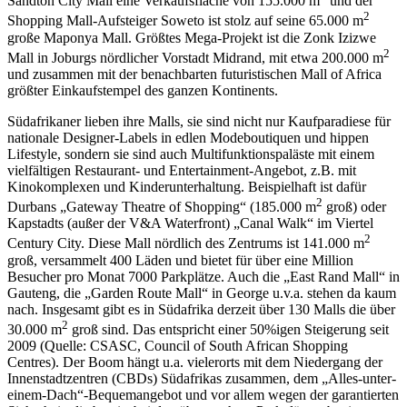
Sandton City Mall eine Verkaufsfläche von 155.000 m
und der
2
Shopping Mall-Aufsteiger Soweto ist stolz auf seine 65.000 m
große Maponya Mall. Größtes Mega-Projekt ist die Zonk Izizwe
2
Mall in Joburgs nördlicher Vorstadt Midrand, mit etwa 200.000 m
und zusammen mit der benachbarten futuristischen Mall of Africa
größter Einkaufstempel des ganzen Kontinents.
Südafrikaner lieben ihre Malls, sie sind nicht nur Kaufparadiese für
nationale Designer-Labels in edlen Modeboutiquen und hippen
Lifestyle, sondern sie sind auch Multifunktionspaläste mit einem
vielfältigen Restaurant- und Entertainment-Angebot, z.B. mit
Kinokomplexen und Kinderunterhaltung. Beispielhaft ist dafür
2
Durbans „Gateway Theatre of Shopping“ (185.000 m
groß) oder
Kapstadts (außer der V&A Waterfront) „Canal Walk“ im Viertel
2
Century City. Diese Mall nördlich des Zentrums ist 141.000 m
groß, versammelt 400 Läden und bietet für über eine Million
Besucher pro Monat 7000 Parkplätze. Auch die „East Rand Mall“ in
Gauteng, die „Garden Route Mall“ in George u.v.a. stehen da kaum
nach. Insgesamt gibt es in Südafrika derzeit über 130 Malls die über
2
30.000 m
groß sind. Das entspricht einer 50%igen Steigerung seit
2009 (Quelle: CSASC, Council of South African Shopping
Centres). Der Boom hängt u.a. vielerorts mit dem Niedergang der
Innenstadtzentren (CBDs) Südafrikas zusammen, dem „Alles-unter-
einem-Dach“-Bequemangebot und vor allem wegen der garantierten