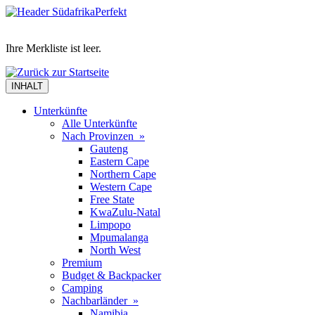
Ihre Merkliste ist leer.
INHALT
Unterkünfte
Alle Unterkünfte
Nach Provinzen »
Gauteng
Eastern Cape
Northern Cape
Western Cape
Free State
KwaZulu-Natal
Limpopo
Mpumalanga
North West
Premium
Budget & Backpacker
Camping
Nachbarländer »
Namibia