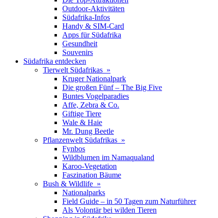
Outdoor-Aktivitäten
Südafrika-Infos
Handy & SIM-Card
Apps für Südafrika
Gesundheit
Souvenirs
Südafrika entdecken
Tierwelt Südafrikas »
Kruger Nationalpark
Die großen Fünf – The Big Five
Buntes Vogelparadies
Affe, Zebra & Co.
Giftige Tiere
Wale & Haie
Mr. Dung Beetle
Pflanzenwelt Südafrikas »
Fynbos
Wildblumen im Namaqualand
Karoo-Vegetation
Faszination Bäume
Bush & Wildlife »
Nationalparks
Field Guide – in 50 Tagen zum Naturführer
Als Volontär bei wilden Tieren