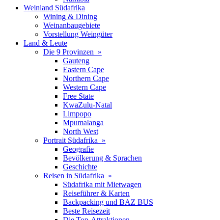
Weinland Südafrika
Wining & Dining
Weinanbaugebiete
Vorstellung Weingüter
Land & Leute
Die 9 Provinzen »
Gauteng
Eastern Cape
Northern Cape
Western Cape
Free State
KwaZulu-Natal
Limpopo
Mpumalanga
North West
Portrait Südafrika »
Geografie
Bevölkerung & Sprachen
Geschichte
Reisen in Südafrika »
Südafrika mit Mietwagen
Reiseführer & Karten
Backpacking und BAZ BUS
Beste Reisezeit
Die Top-Attraktionen