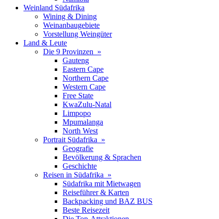
Weinland Südafrika
Wining & Dining
Weinanbaugebiete
Vorstellung Weingüter
Land & Leute
Die 9 Provinzen »
Gauteng
Eastern Cape
Northern Cape
Western Cape
Free State
KwaZulu-Natal
Limpopo
Mpumalanga
North West
Portrait Südafrika »
Geografie
Bevölkerung & Sprachen
Geschichte
Reisen in Südafrika »
Südafrika mit Mietwagen
Reiseführer & Karten
Backpacking und BAZ BUS
Beste Reisezeit
Die Top-Attraktionen