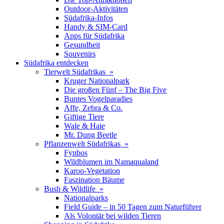
Outdoor-Aktivitäten
Südafrika-Infos
Handy & SIM-Card
Apps für Südafrika
Gesundheit
Souvenirs
Südafrika entdecken
Tierwelt Südafrikas »
Kruger Nationalpark
Die großen Fünf – The Big Five
Buntes Vogelparadies
Affe, Zebra & Co.
Giftige Tiere
Wale & Haie
Mr. Dung Beetle
Pflanzenwelt Südafrikas »
Fynbos
Wildblumen im Namaqualand
Karoo-Vegetation
Faszination Bäume
Bush & Wildlife »
Nationalparks
Field Guide – in 50 Tagen zum Naturführer
Als Volontär bei wilden Tieren