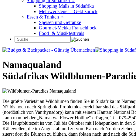
Shopping in Südafrika »
Shopping Malls in Südafrika
Mehrwertsteuer – Geld zurück
Essen & Trinken »
Speisen und Getränke
Gourmet-Mekka Franschhoek
Food- & Musikfestivals
Namaqualand
Südafrikas Wildblumen-Paradi
Die größte Varietät an Wildblumen finden Sie in Südafrika im Namaq
N7 bis hoch nach Springbok. Problemlos erreichbar sind das
Skilpad
(nordöstlich von Vanrhynsdorp) kann mit seinem Hantam National Bota
kann man bei der „Namakwa Flower Hotline“ erfragen, Tel. 079-2947
Die Hauptblütezeit ist von Juli bis Oktober mit Höhepunkten in den
Kältewellen, die im August ab und zu vom Kap nach Norden ziehen, d
zuerst dort die Blumen zu blühen, dann folgen nach und nach die Süd