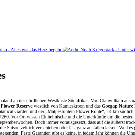
es
ualand an der nördlichen Westküste Südafrikas. Von Clanwilliam aus na
 Flower Reserve
westlich von Kamieskroon und das
Goegap Nature 
nical Garden und der „Matjiesfontein Flower Route“, 14 km südlich de
260. Vor Ort wissen Einheimische und die Unterkünfte um die besten 
 Septemberwochen. Doch immer vorausgesetzt, dass auf die äußerst tro
ie Saison zeitlich verschieben oder fast ganz ausfallen lassen. Weil 
gegenden. Feste Garantien gibt es keine, in jedem Jahr können die Ums