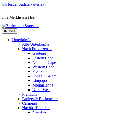
Ihre Merkliste ist leer.
INHALT
Unterkünfte
Alle Unterkünfte
Nach Provinzen »
Gauteng
Eastern Cape
Northern Cape
Western Cape
Free State
KwaZulu-Natal
Limpopo
Mpumalanga
North West
Premium
Budget & Backpacker
Camping
Nachbarländer »
Namibia