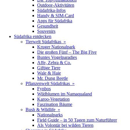
Outdoor-Aktivitäten
Südafrika-Infos
Handy & SIM-Card
Apps für Südafrika
Gesundheit
Souvenirs
Südafrika entdecken
Tierwelt Südafrikas »
Kruger Nationalpark
Die großen Fünf – The Big Five
Buntes Vogelparadies
Affe, Zebra & Co.
Giftige Tiere
Wale & Haie
Mr. Dung Beetle
Pflanzenwelt Südafrikas »
Fynbos
Wildblumen im Namaqualand
Karoo-Vegetation
Faszination Bäume
Bush & Wildlife »
Nationalparks
Field Guide – in 50 Tagen zum Naturführer
Als Volontär bei wilden Tieren