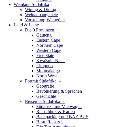
Weinland Südafrika
Wining & Dining
Weinanbaugebiete
Vorstellung Weingüter
Land & Leute
Die 9 Provinzen »
Gauteng
Eastern Cape
Northern Cape
Western Cape
Free State
KwaZulu-Natal
Limpopo
Mpumalanga
North West
Portrait Südafrika »
Geografie
Bevölkerung & Sprachen
Geschichte
Reisen in Südafrika »
Südafrika mit Mietwagen
Reiseführer & Karten
Backpacking und BAZ BUS
Beste Reisezeit
Die Top-Attraktionen