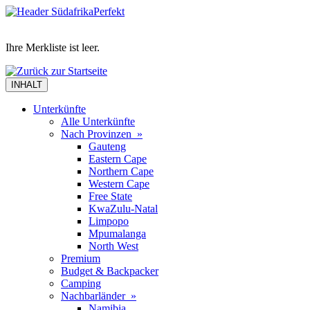
Ihre Merkliste ist leer.
INHALT
Unterkünfte
Alle Unterkünfte
Nach Provinzen »
Gauteng
Eastern Cape
Northern Cape
Western Cape
Free State
KwaZulu-Natal
Limpopo
Mpumalanga
North West
Premium
Budget & Backpacker
Camping
Nachbarländer »
Namibia