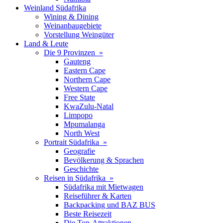
Weinland Südafrika
Wining & Dining
Weinanbaugebiete
Vorstellung Weingüter
Land & Leute
Die 9 Provinzen »
Gauteng
Eastern Cape
Northern Cape
Western Cape
Free State
KwaZulu-Natal
Limpopo
Mpumalanga
North West
Portrait Südafrika »
Geografie
Bevölkerung & Sprachen
Geschichte
Reisen in Südafrika »
Südafrika mit Mietwagen
Reiseführer & Karten
Backpacking und BAZ BUS
Beste Reisezeit
Die Top-Attraktionen