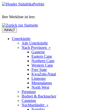
Ihre Merkliste ist leer.
INHALT
Unterkünfte
Alle Unterkünfte
Nach Provinzen »
Gauteng
Eastern Cape
Northern Cape
Western Cape
Free State
KwaZulu-Natal
Limpopo
Mpumalanga
North West
Premium
Budget & Backpacker
Camping
Nachbarländer »
Namibia