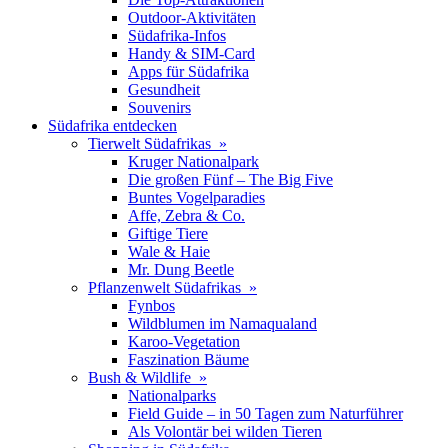
Outdoor-Aktivitäten
Südafrika-Infos
Handy & SIM-Card
Apps für Südafrika
Gesundheit
Souvenirs
Südafrika entdecken
Tierwelt Südafrikas »
Kruger Nationalpark
Die großen Fünf – The Big Five
Buntes Vogelparadies
Affe, Zebra & Co.
Giftige Tiere
Wale & Haie
Mr. Dung Beetle
Pflanzenwelt Südafrikas »
Fynbos
Wildblumen im Namaqualand
Karoo-Vegetation
Faszination Bäume
Bush & Wildlife »
Nationalparks
Field Guide – in 50 Tagen zum Naturführer
Als Volontär bei wilden Tieren