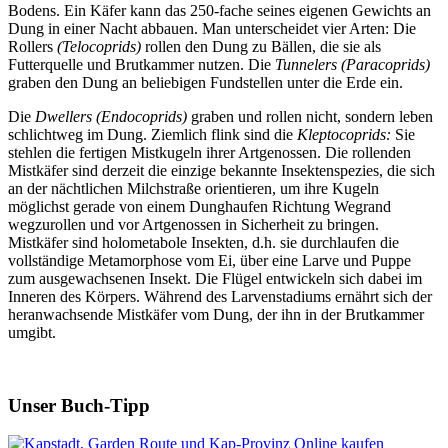
Bodens. Ein Käfer kann das 250-fache seines eigenen Gewichts an
Dung in einer Nacht abbauen. Man unterscheidet vier Arten: Die
Rollers
(Telocoprids)
rollen den Dung zu Bällen, die sie als
Futterquelle und Brutkammer nutzen. Die
Tunnelers (Paracoprids)
graben den Dung an beliebigen Fundstellen unter die Erde ein.
Die
Dwellers (Endocoprids)
graben und rollen nicht, sondern leben
schlichtweg im Dung. Ziemlich flink sind die
Kleptocoprids:
Sie
stehlen die fertigen Mistkugeln ihrer Artgenossen. Die rollenden
Mistkäfer sind derzeit die einzige bekannte Insektenspezies, die sich
an der nächtlichen Milchstraße orientieren, um ihre Kugeln
möglichst gerade von einem Dunghaufen Richtung Wegrand
wegzurollen und vor Artgenossen in Sicherheit zu bringen.
Mistkäfer sind holometabole Insekten, d.h. sie durchlaufen die
vollständige Metamorphose vom Ei, über eine Larve und Puppe
zum ausgewachsenen Insekt. Die Flügel entwickeln sich dabei im
Inneren des Körpers. Während des Larvenstadiums ernährt sich der
heranwachsende Mistkäfer vom Dung, der ihn in der Brutkammer
umgibt.
Unser Buch-Tipp