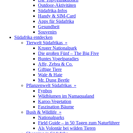
Outdoor-Aktivitäten
Südafrika-Infos
Handy & SIM-Card
Apps für Südafrika
Gesundheit
Souvenirs
Südafrika entdecken
Tierwelt Südafrikas »
Kruger Nationalpark
Die großen Fünf – The Big Five
Buntes Vogelparadies
Affe, Zebra & Co.
Giftige Tiere
Wale & Haie
Mr. Dung Beetle
Pflanzenwelt Südafrikas »
Fynbos
Wildblumen im Namaqualand
Karoo-Vegetation
Faszination Bäume
Bush & Wildlife »
Nationalparks
Field Guide – in 50 Tagen zum Naturführer
Als Volontär bei wilden Tieren