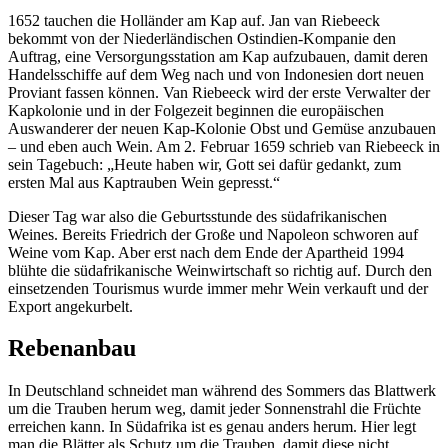
1652 tauchen die Holländer am Kap auf. Jan van Riebeeck
bekommt von der Niederländischen Ostindien-Kompanie den
Auftrag, eine Versorgungsstation am Kap aufzubauen, damit deren
Handelsschiffe auf dem Weg nach und von Indonesien dort neuen
Proviant fassen können. Van Riebeeck wird der erste Verwalter der
Kapkolonie und in der Folgezeit beginnen die europäischen
Auswanderer der neuen Kap-Kolonie Obst und Gemüse anzubauen
– und eben auch Wein. Am 2. Februar 1659 schrieb van Riebeeck in
sein Tagebuch: „Heute haben wir, Gott sei dafür gedankt, zum
ersten Mal aus Kaptrauben Wein gepresst.“
Dieser Tag war also die Geburtsstunde des südafrikanischen
Weines. Bereits Friedrich der Große und Napoleon schworen auf
Weine vom Kap. Aber erst nach dem Ende der Apartheid 1994
blühte die südafrikanische Weinwirtschaft so richtig auf. Durch den
einsetzenden Tourismus wurde immer mehr Wein verkauft und der
Export angekurbelt.
Rebenanbau
In Deutschland schneidet man während des Sommers das Blattwerk
um die Trauben herum weg, damit jeder Sonnenstrahl die Früchte
erreichen kann. In Südafrika ist es genau anders herum. Hier legt
man die Blätter als Schutz um die Trauben, damit diese nicht