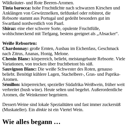
Wildkräuter- und Rote Beeren-Aromen.
Tinta barocca:
hohe Fruchtdichte nach schwarzen Kirschen und
Anklängen von Gewürznelken, tiefdunkel oder robinrot, die
Rebsorte stammt aus Portugal und gedeiht besonders gut im
Swartland nordwestlich von Paarl.
Shiraz:
eine eher schwere Sorte, opulente Fruchtfülle,
wohlschmeckend mit Tiefgang, bestens geeignet als „Absacker“.
Weiße Rebsorten:
Chardonnay:
große Ernten, Ausbau im Eichenfass, Geschmack
nach Zitrus, Ananas, Honig, Melone.
Chenin Blanc:
körperreich, beliebt, meistangebaute Rebsorte. Viele
Variationen, von trocken über fruchtbetont bis süß.
Sauvignon Blanc:
Die weiße Schwester des Roten, genauso
beliebt. Benötigt kühlere Lagen, Stachelbeer-, Gras- und Paprika-
Aromen.
Sémillon:
körperreicher, spezieller Südafrika-Weißwein, früher weit
verbreitet (bush wine). Heute selten und begehrt. Außerordentliche
Aromen, die Weinkenner begeistern.
Dessert-Weine sind lokale Spezialitäten und fast immer zuckersüß
(Muskateller). Ein
dinkie
ist ein Viertel Wein.
Wie alles begann …