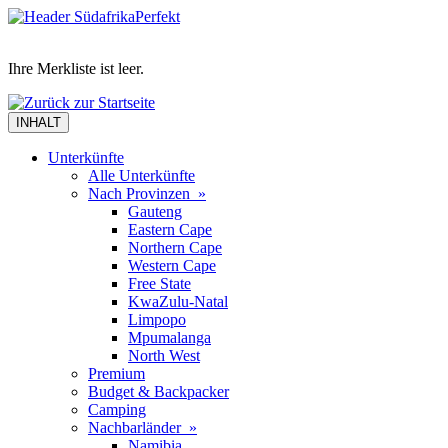
Ihre Merkliste ist leer.
INHALT
Unterkünfte
Alle Unterkünfte
Nach Provinzen »
Gauteng
Eastern Cape
Northern Cape
Western Cape
Free State
KwaZulu-Natal
Limpopo
Mpumalanga
North West
Premium
Budget & Backpacker
Camping
Nachbarländer »
Namibia