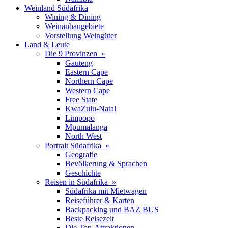
Weinland Südafrika
Wining & Dining
Weinanbaugebiete
Vorstellung Weingüter
Land & Leute
Die 9 Provinzen »
Gauteng
Eastern Cape
Northern Cape
Western Cape
Free State
KwaZulu-Natal
Limpopo
Mpumalanga
North West
Portrait Südafrika »
Geografie
Bevölkerung & Sprachen
Geschichte
Reisen in Südafrika »
Südafrika mit Mietwagen
Reiseführer & Karten
Backpacking und BAZ BUS
Beste Reisezeit
Die Top-Attraktionen